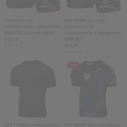
OCCHIATA VELOCE
OCCHIATA VELOCE
Pantaloncini da
RDX
IMMAF approvati
combattimento e allenamento
Pantaloncini da
MMA
RDX
approvati IMMAF
combattimento e allenamento
MMA Blu
€43,99
€43,99
NEW
OCCHIATA VELOCE
OCCHIATA VELOCE
RDX
T15 Mezza Maniche Nero
RDX
IMMAF approvato Mezze