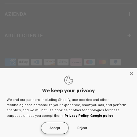
AZIENDA
AIUTO CLIENTE
We keep your privacy
Termini & Condizioni
We and our partners, including Shopify, use cookies and other
politica sulla riservatezza
technologies to personalize your experience, show you ads, and perform
Politica di ritorno
analytics, and we will not use cookies or other technologies for these
purposes unless you accept them.
Privacy Policy
Google policy
© 2026
RDX
Sports Europe, Tutti i diritti riservati.
Accept
Reject