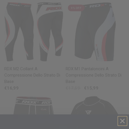
9% OFF
OCCHIATA VELOCE
OCCHIATA VELOCE
RDX
M2 Collant A
RDX
M1 Pantaloncini A
Compressione Dello Strato Di
Compressione Dello Strato Di
Base
Base
€16,99
€17,59
€15,99