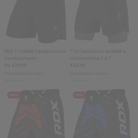
OCCHIATA VELOCE
OCCHIATA VELOCE
RDX
T15 MMA Pantaloncini Da
T16 Pantaloncini da MMA a
Combattimento
compressione 2 in 1
Da €30,99
€32,99
Disponibile in 8 colori
Disponibile in 5 colori
Green
Black
Red
Blue
White
Army Green
Grey
Camo Grey
Black
Red
Green
Grey
Army Green
NEW
NEW