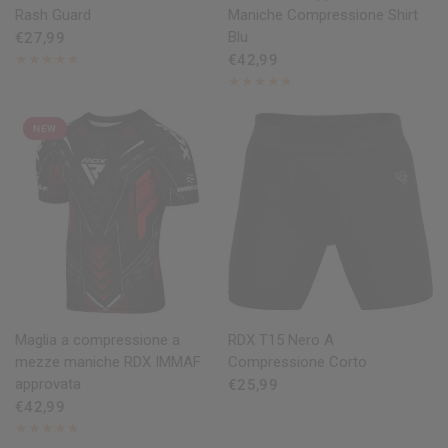
Rash Guard
Maniche Compressione Shirt
Blu
€27,99
€42,99
NEW
OCCHIATA VELOCE
OCCHIATA VELOCE
Maglia a compressione a
RDX
T15 Nero A
mezze maniche
RDX
IMMAF
Compressione Corto
approvata
€25,99
€42,99