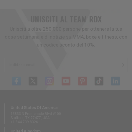
UNISCITI AL TEAM
RDX
Unisciti a oltre 250.000 persone per ottenere la tua
dose settimanale di notizie su MMA, boxe e fitness, con
un codice sconto del 10%.
Indirizzo email
United States Of America
13833 N Promenade Blvd #100
Stafford, TX 77477, USA
+1 844 739 8326
United Kingdom