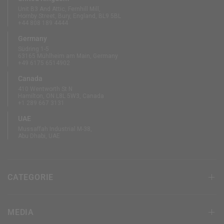
Unit B3 And Attic, Fernhill Mill,
Hornby Street, Bury, England, BL9 5BL
+44 808 189 4444
Germany
Südring 1-5
63165 Mühlheim am Main, Germany
+49 6175 6514902
Canada
410 Wentworth St N
Hamilton, ON L8L 5W3, Canada
+1 289 667 3131
UAE
Mussaffah Industrial M-38,
Abu Dhabi, UAE
CATEGORIE
MEDIA