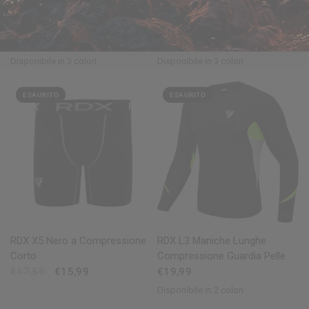
Compressione Con Guardia
Compressione Con Coppa
Inguine
Inguine
€17,99
€20,89
€18,99
Disponibile in 3 colori
Disponibile in 3 colori
Red
Blue
Orange
Red
Blue
Orange
ESAURITO
ESAURITO
OCCHIATA VELOCE
OCCHIATA VELOCE
RDX
X5 Nero a Compressione
RDX
L3 Maniche Lunghe
Corto
Compressione Guardia Pelle
€17,59
€15,99
€19,99
Disponibile in 2 colori
Green
Orange