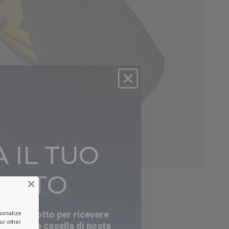
 IL TUO
ONTO
mail qui sotto per ricevere
sonalize
or other
nella tua casella di posta