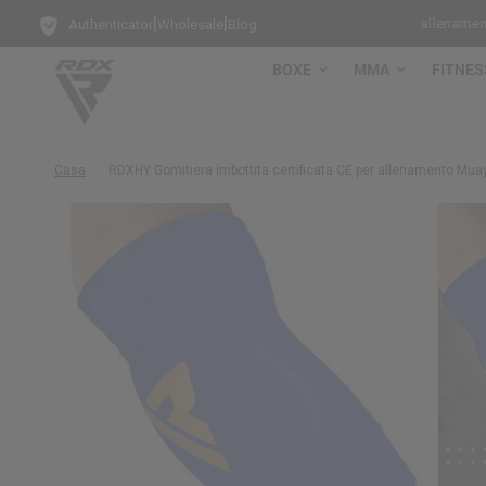
|
|
GIO con ogni Sacco da Boxe da Terra!
Modalità allenamento attivat
Authenticator
Wholesale
Blog
BOXE
MMA
FITNES
Casa
/
RDX
HY Gomitiera imbottita certificata CE per allenamento Mu