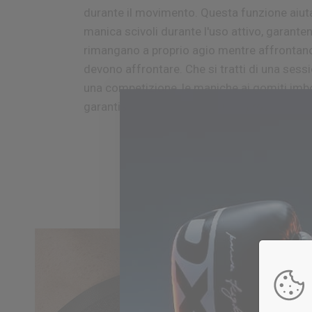
durante il movimento.
Questa funzione aiuta
manica scivoli durante l'uso attivo, garante
rimangano a proprio agio mentre affrontano
devono affrontare.
Che si tratti di una sess
una competizione, le maniche ai gomiti imb
garantiscono una lunga durata
protezione 