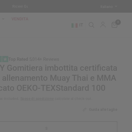
cevi Guanti da Sacco in OMAGGIO con ogni Sacco da Boxe da Terra!
VENDITA
0
IT
Top Rated
5,014+ Reviews
 Gomitiera imbottita certificata
r allenamento Muay Thai e MMA
ficato OEKO-TEXStandard 100
ax included.
Spese di spedizione
calcolate al check-out.
Guida alle taglie
S