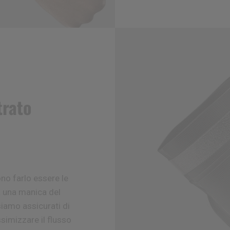
trato
ono farlo
essere le
a una manica del
siamo assicurati di
simizzare il flusso