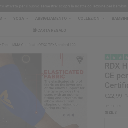
a per il nuovo semestre: scopri la nostra collezione per bambini.
Ri
S
YOGA
ABBIGLIAMENTO
COLLEZIONI
BAMBINI
🎁 CARTA REGALO
ay Thai e MMA Certificato OEKO-TEXStandard 100
RDX
HY
CE pe
Certi
€22,99
T
HYP-EU-S
SIZE:
S