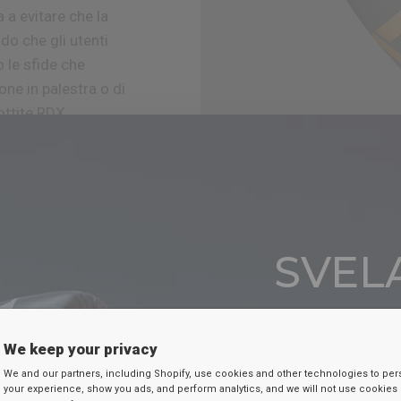
 a evitare che la
ndo
che gli utenti
 le sfide che
ione in palestra o di
ottite
RDX
e sostegno
SVELA
SC
We keep your privacy
Inserisci la tua e-
We and our partners, including Shopify, use cookies and other technologies to per
your experience, show you ads, and perform analytics, and we will not use cookies 
uno sconto segreto 