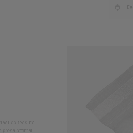
EX
elastico
tessuto
 e presa ottimali