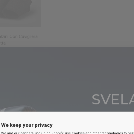
CHIATA VELOCE
zini Con Cavigliera
tta
in 4 colori
 Green
Red
our footwork with our MMA socks. Engineered from neopren
 for muscle recovery and conformity. Precision-crafted to p
SVELA
e while reducing risks of ankle twists or tendon injuries dur
they elevate performance, safeguard your feet, and promote c
SC
 MMA training, these socks remain secure, offering essentia
We keep your privacy
Inserisci la tua e-
We and our partners, including Shopify, use cookies and other technologies to per