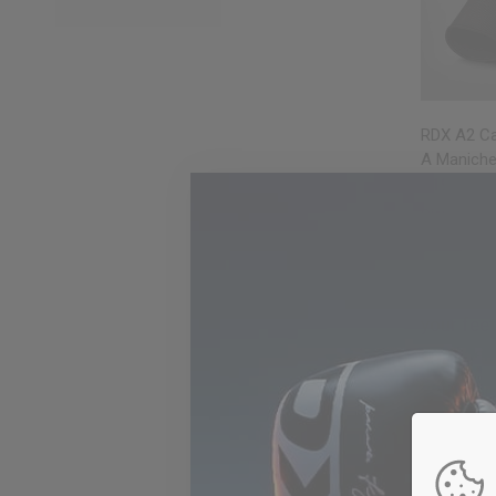
OC
RDX
A2 Cal
A Maniche
€19,99
Disponibile 
Black
Blue
Army
Refine y
your feet
confidenc
support, 
rigorous
routine!