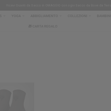
Ricevi Guanti da Sacco in OMAGGIO con ogni Sacco da Boxe da Terra
S
YOGA
ABBIGLIAMENTO
COLLEZIONI
BAMBINI
🎁 CARTA REGALO