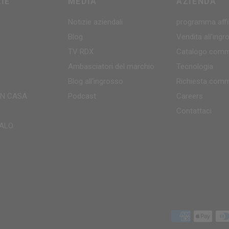
IE
MEDIA
AZIENDA
Notizie aziendali
programma affil
Blog
Vendita all'ing
TV
RDX
Catalogo comm
Ambasciatori del marchio
Tecnologia
Blog all'ingrosso
Richiesta comm
IN CASA
Podcast
Careers
Contattaci
ALO