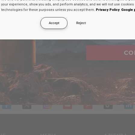
your experience, show you ads, and perform analytics, and we will not use cookies 
uno sconto segreto 
technologies for these purposes unless you accept them.
Privacy Policy
Google 
el
Accept
Reject
Email
UNISCITI AL TEAM
RDX
CO
iti a oltre 250.000 persone per ottenere la tua dose settiman
otizie su MMA, boxe e fitness, con un codice sconto del 10
dirizzo email