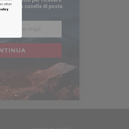
or other
nella tua casella di posta
policy
e
ttronica
NTINUA
ale di
%.