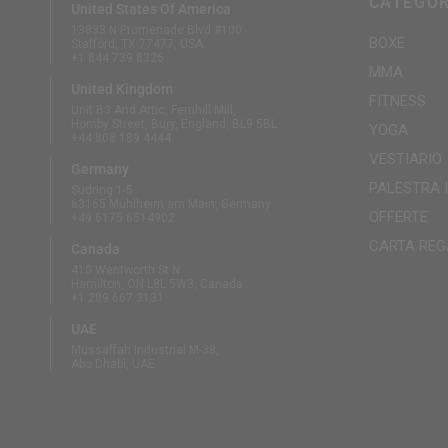
CATEGOR
United States Of America
13833 N Promenade Blvd #100
BOXE
Stafford, TX 77477, USA
+1 844 739 8326
MMA
United Kingdom
FITNESS
Unit B3 And Attic, Fernhill Mill,
Hornby Street, Bury, England, BL9 5BL
YOGA
+44 808 189 4444
VESTIARIO
Germany
PALESTRA 
Südring 1-5
63165 Mühlheim am Main, Germany
OFFERTE
+49 6175 6514902
CARTA REG
Canada
410 Wentworth St N
Hamilton, ON L8L 5W3, Canada
+1 289 667 3131
UAE
Mussaffah Industrial M-38,
Abu Dhabi, UAE