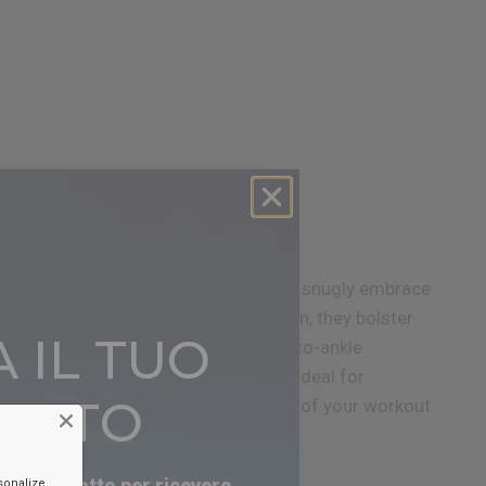
e compression material, these socks snugly embrace
revent slippage and maximize traction, they bolster
 IL TUO
ing training. Providing superior foot-to-ankle
irculation for peak athletic output. Ideal for
ONTO
l assistance to conquer every aspect of your workout
mail qui sotto per ricevere
sonalize