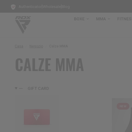
|
|
Authenticator
Wholesale
Blog
BOXE
MMA
FITNES
Casa
/
Negozio
/
Calze MMA
CALZE MMA
GIFT CARD
NEW