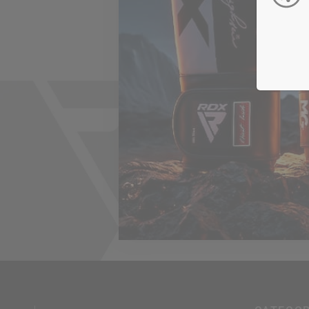
Unisc
n
In