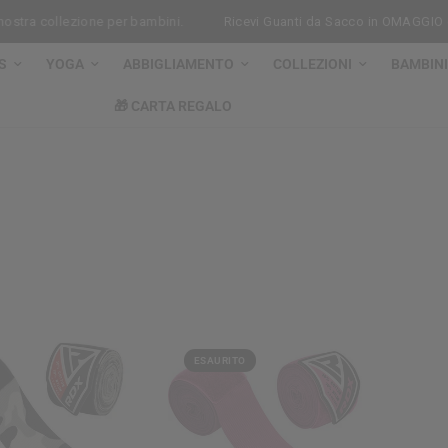
stra collezione per bambini.
Ricevi Guanti da Sacco in OMAGGIO con
S
YOGA
ABBIGLIAMENTO
COLLEZIONI
BAMBINI
🎁 CARTA REGALO
ESAURITO