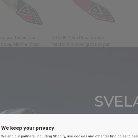
CHIATA VELOCE
OCCHIATA VELOCE
5m pro fasce mani
RDX
RP 4,5m Rosa Donna
r boxe, MMA e Muay
Nastro Pro avvolgi mano per
icizzato
boxe, MMA & Muay Thai
€18,99
g to find gear that matches your Muay Thai training intensi
 ultimate collection of gear and equipment! Crafted for bot
SVELA
 everything you need to train and compete with confidence. 
hes and kicks, each piece prioritizes durability, protection
SC
ting innovative designs,
RDX
Sports' Muay Thai gear allows y
or your equipment. This is your ticket to success in the art 
We keep your privacy
Inserisci la tua e-
We and our partners, including Shopify, use cookies and other technologies to per