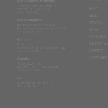
United States Of America
13833 N Promenade Blvd #100
BOXE
Stafford, TX 77477, USA
+1 844 739 8326
MMA
United Kingdom
FITNESS
Unit B3 And Attic, Fernhill Mill,
Hornby Street, Bury, England, BL9 5BL
YOGA
+44 808 189 4444
VESTIARIO
Germany
PALESTRA 
Südring 1-5
63165 Mühlheim am Main, Germany
OFFERTE
+49 6175 6514902
CARTA REG
Canada
410 Wentworth St N
Hamilton, ON L8L 5W3, Canada
+1 289 667 3131
UAE
Mussaffah Industrial M-38,
Abu Dhabi, UAE