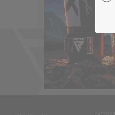
Unisc
n
In
CATEGOR