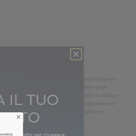
ty? Elevate your performance to championship levels
h champions and beginners, our Muay Thai range
 IL TUO
Featuring a wide array of items designed to enhance
, and performance. Made from high-quality materials
ONTO
ou to focus on perfecting your skills without
of eight limbs.
mail qui sotto per ricevere
sonalize