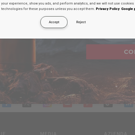
your experience, show you ads, and perform analytics, and we will not use cookies 
uno sconto segreto 
technologies for these purposes unless you accept them.
Privacy Policy
Google 
el
Accept
Reject
Email
UNISCITI AL TEAM
RDX
CO
iti a oltre 250.000 persone per ottenere la tua dose settiman
otizie su MMA, boxe e fitness, con un codice sconto del 10
dirizzo email
IE
MEDIA
AZIENDA