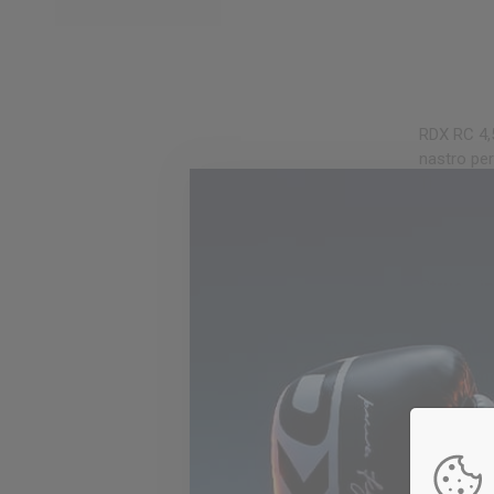
OC
RDX
RC 4,
nastro pe
Thai elast
€19,99
Strugglin
with our
provides
your punc
and boas
concern f